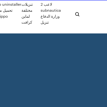
2 لاعب
تنزيلات
 uninstaller
subnautica
مختلفة
تحميل م
وزارة الدفاع
لماين
hippo
تنزيل
كرافت