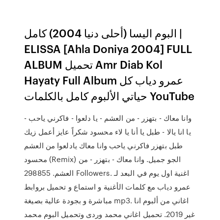
البوم اليسا (أحلى دنيا 2004) كامل |
ELISSA [Ahla Doniya 2004] FULL
ALBUM تحميل Amr Diab Kol
Hayaty Full Album عمرو دياب كل
حياتي الألبوم كامل بالكلمات YouTube
وانا معاك - بتهزر - من العشم - يا دلعوا - فاكرني ياحب -
يا انا يالا - طبل يا أنا يا لاء محسود شكراً عايز أعمل زيك
طبل بتهزر فاكرني ياحب وانا معاك يادلعوا من العشم
محسود (Remix) الجو جميل. وانا معاك - بتهزر - من
العشم. 298855 Followers. اغنية اول يوم في البعد لـ
عمرو دياب مع كلمات الأغنية و استماع و تحميل بروابط
مباشرة و بجودة عالية بصيغة mp3. اغاني من ألبوم انا
غير 2019. تحميل اغاني محمد وردى وتحميل البوم محمد