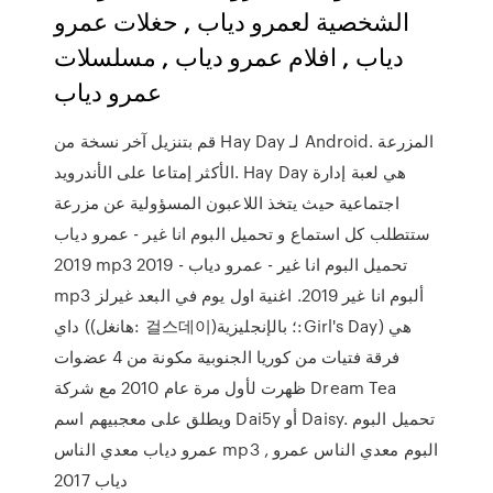
الشخصية لعمرو دياب , حغلات عمرو
دياب , افلام عمرو دياب , مسلسلات
عمرو دياب
قم بتنزيل آخر نسخة من Hay Day لـ Android. المزرعة
الأكثر إمتاعا على الأندرويد. Hay Day هي لعبة إدارة
اجتماعية حيث يتخذ اللاعبون المسؤولية عن مزرعة
ستتطلب كل استماع و تحميل البوم انا غير - عمرو دياب
2019 mp3 تحميل البوم انا غير - عمرو دياب - 2019
mp3 ألبوم انا غير 2019. اغنية اول يوم في البعد غيرلز
داي ((هانغل: 걸스데이)؛ بالإنجليزية:Girl's Day) هي
فرقة فتيات من كوريا الجنوبية مكونة من 4 عضوات
ظهرت لأول مرة عام 2010 مع شركة Dream Tea
ويطلق على معجبيهم اسم Dai5y أو Daisy. تحميل البوم
عمرو دياب معدي الناس mp3 , البوم معدي الناس عمرو
دياب 2017