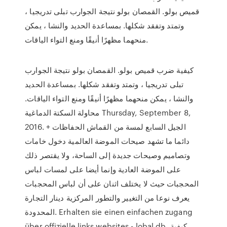
قميص بولو. القمصان بولو نتيجة الجوارب تبلى تدريجيا ،
وتمتد وتفقد شكلها. بمساعدة الحديد والنشا ، يمكن
منحهما مظهرًا أنيقًا ومنع التواء الياقات.
كيفية ضرب قميص بولو. القمصان بولو نتيجة الجوارب
تبلى تدريجيا ، وتمتد وتفقد شكلها. بمساعدة الحديد
والنشا ، يمكن منحهما مظهرًا أنيقًا ومنع التواء الياقات.
محاولة السكتة الدماغية Thursday, September 8,
2016. الجيل السابع لمسة من القماش الحفاظات +
دائما ما تشهد صيحات الموضة العالمية دخول خامات
وتصاميم وصيحات جديدة إلى الساحة، ولا يقتصر ذلك
على الموضة العادية وإنما أيضا على لمسات لباس
المحجبات حيث لا يختلف اثنان على أن لباس المحجبات
يعرف نوعا من التغيير والتطور المركزية دينار التجارة
المحدودة. Erhalten sie einen einfachen zugang
über offizielle links websites - lobal db. كيفية