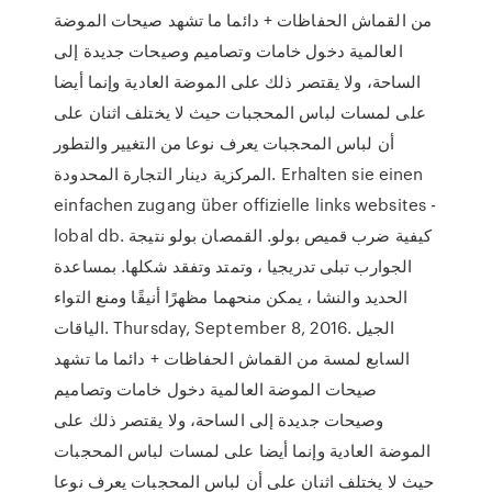
من القماش الحفاظات + دائما ما تشهد صيحات الموضة
العالمية دخول خامات وتصاميم وصيحات جديدة إلى
الساحة، ولا يقتصر ذلك على الموضة العادية وإنما أيضا
على لمسات لباس المحجبات حيث لا يختلف اثنان على
أن لباس المحجبات يعرف نوعا من التغيير والتطور
المركزية دينار التجارة المحدودة. Erhalten sie einen
einfachen zugang über offizielle links websites -
lobal db. كيفية ضرب قميص بولو. القمصان بولو نتيجة
الجوارب تبلى تدريجيا ، وتمتد وتفقد شكلها. بمساعدة
الحديد والنشا ، يمكن منحهما مظهرًا أنيقًا ومنع التواء
الياقات. Thursday, September 8, 2016. الجيل
السابع لمسة من القماش الحفاظات + دائما ما تشهد
صيحات الموضة العالمية دخول خامات وتصاميم
وصيحات جديدة إلى الساحة، ولا يقتصر ذلك على
الموضة العادية وإنما أيضا على لمسات لباس المحجبات
حيث لا يختلف اثنان على أن لباس المحجبات يعرف نوعا