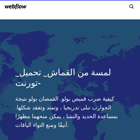
_لمسة من القماش_ تحميل
-تورنت
كيفية ضرب قميص بولو. القمصان بولو نتيجة
الجوارب تبلى تدريجيا ، وتمتد وتفقد شكلها.
بمساعدة الحديد والنشا ، يمكن منحهما مظهرًا
أنيقًا ومنع التواء الياقات.