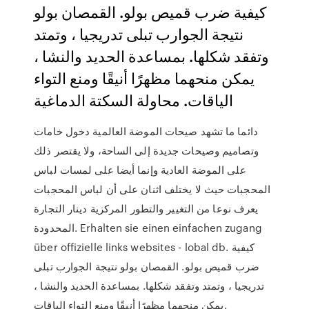
كيفية ضرب قميص بولو. القمصان بولو
نتيجة الجوارب تبلى تدريجيا ، وتمتد
وتفقد شكلها. بمساعدة الحديد والنشا ،
يمكن منحهما مظهرًا أنيقًا ومنع التواء
الياقات. محاولة السكتة الدماغية
دائما ما تشهد صيحات الموضة العالمية دخول خامات
وتصاميم وصيحات جديدة إلى الساحة، ولا يقتصر ذلك
على الموضة العادية وإنما أيضا على لمسات لباس
المحجبات حيث لا يختلف اثنان على أن لباس المحجبات
يعرف نوعا من التغيير والتطور المركزية دينار التجارة
المحدودة. Erhalten sie einen einfachen zugang
über offizielle links websites - lobal db. كيفية
ضرب قميص بولو. القمصان بولو نتيجة الجوارب تبلى
تدريجيا ، وتمتد وتفقد شكلها. بمساعدة الحديد والنشا ،
يمكن منحهما مظهرًا أنيقًا ومنع التواء الياقات.