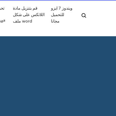
ويندوز 7 ايزو
قم بتنزيل مادة
تحم
للتحميل
اللاتكس على شكل
ا
مجانا
ملف word
œøª