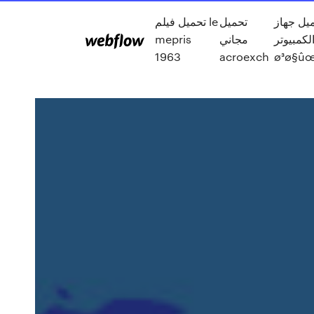
يل جهاز
تحميل
تحميل فيلم le
لكمبيوتر
مجاني
mepris
1963
acroexch
ø³ø§û