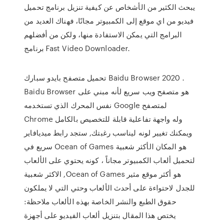
يبحث الكثير من الأشخاص عن كيفية تنزيل برنامج تحميل
فيديو من اي موقع إلى الكمبيوتر مجانًا، فهناك العديد من
البرامج التي يمكن الاستفادة منها، ولكن من أفضلهم
برنامج Fast Video Downloader.
تحميل متصفح بايدو سبارك Baidu Browser 2020 .
Baidu Browser هو متصفح ويب سريع لأنه مبني على
نفس المحرك الذي تستخدمه Google لمتصفح
Chrome وله واجهة تفاعلية قابلة للتخصيص بالكامل
ويمكنك تغيير لونه ليناسب رغبتك, ستجد رابط ميديافاير
سريع في Ocean of Games هو المكان الأكثر شعبية
لتحميل ألعاب الكمبيوتر مجاناً ، كونه يحتوي على الألعاب
الاكثر شعبية ,Ocean of Games هو أكثر موقع مثير
للجدل لاحتواءة على أحدث الألعاب وحتي التي لا يملكون
حقوق الطبع والنشر الخاصة بهذه الألعاب ملاحظة:
يختص هذا المقال بتنزيل ألعاب الفيديو على أجهزة