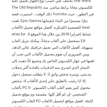
يختلف علي حسب نوع الجهاز تحميل لعبة Star Wars:
The Old Republic للكمبيوتر مجانا برابط مباشر. منذ
ذلك الوقت ، استمرت قصة Fortnite في التطور ، حيث
تلقت Epic Games تيارًا مستمرًا من الثناء لتقنياتها
القصصية المُبتكرة. أفضل مواقع تحميل الألعاب best
sites for 4 شباط (فبراير) 2019 من خلال هذا الموقع
ستحصل على ألعاب مجاناََ، يمكنك تنزيل العاب EA
بسهولة، أفضل الألعاب التي تحمل جرافيك عالي الدقة،
ومن الضروري أن تقوم بتحميل الألعاب التي تحب أن
تلعبها في جهاز الكمبيوتر الخاص بك وجميع الأ ذهبت إلى
المحل الذي اشتري منه الدفديات بالعادة أكبر محلات
مدينتي، وبنبرة شخص واثق 3- لا يتطلب تسجيل دخول
إلا اذا رغبت بالتعليق على إحدى الألعاب 4- مختص
بألعاب PC 5- محتوى كبير يضم أغلب ألعاب الكمبيوتر
الشخصي -إن لم أقل كلها- مقسمة وم موقع تحميل
العاب الكمبيوتر PC كاملة، افضل مواقع لتحميل الالعاب