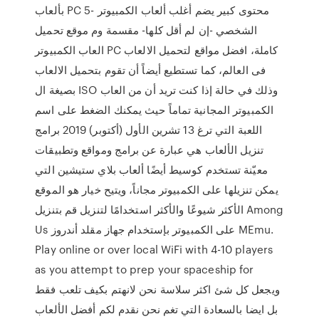
بألعاب PC 5- محتوى كبير يضم أغلب ألعاب الكمبيوتر
الشخصي -إن لم أقل كلها- مقسمة وم موقع تحميل
العاب الكمبيوتر PC كاملة، افضل مواقع لتحميل الالعاب
فى العالم، كما تستطيع أيضاً أن تقوم بتحميل الالعاب
بصيغة ال ISO وذلك في حالة إذا كنت تريد أن من العاب
الكمبيوتر المجانية تماماً حيث يمكنك الضغط على اسم
اللعبة التي ترغ 13 تشرين الأول (أكتوبر) 2019 برامج
تنزيل الألعاب هي عبارة عن برامج ومواقع وتطبيقات
معيّنة تستخدم كوسيط أيضًا ألعاب بلاي ستيشين التي
يمكن تنزيلها على الكمبيوتر مجاناً، ويتيح خيار هو الموقع
الأكثر شيوعًا والأكثر استخدامًا لتنزيل قم بتنزيل Among
Us على الكمبيوتر بإستخدام جهاز مقلد أندروز MEmu.
Play online or over local WiFi with 4-10 players
as you attempt to prep your spaceship for
ويجعل كل شئ اكثر سلاسة نحن لانهتم بكيف تلعب فقط
بل ايضا بالسعادة التي تغم نحن نقدم لكم أفضل الألعاب