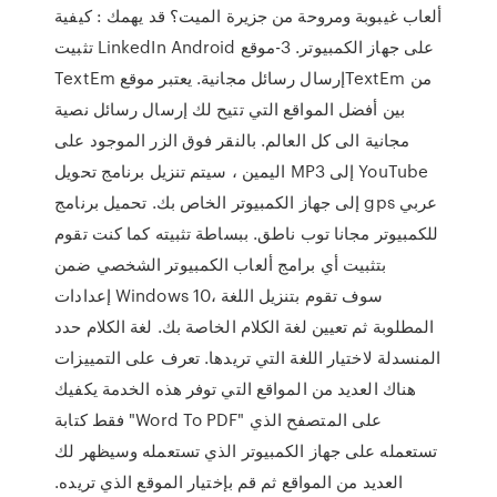
ألعاب غيبوبة ومروحة من جزيرة الميت؟ قد يهمك : كيفية
تثبيت LinkedIn Android على جهاز الكمبيوتر. 3-موقع
TextEm إرسال رسائل مجانية. يعتبر موقعTextEm من
بين أفضل المواقع التي تتيح لك إرسال رسائل نصية
مجانية الى كل العالم. بالنقر فوق الزر الموجود على
اليمين ، سيتم تنزيل برنامج تحويل MP3 إلى YouTube
إلى جهاز الكمبيوتر الخاص بك. تحميل برنامج gps عربي
للكمبيوتر مجانا توب ناطق. ببساطة تثبيته كما كنت تقوم
بتثبيت أي برامج ألعاب الكمبيوتر الشخصي ضمن
إعدادات Windows 10، سوف تقوم بتنزيل اللغة
المطلوبة ثم تعيين لغة الكلام الخاصة بك. لغة الكلام حدد
المنسدلة لاختيار اللغة التي تريدها. تعرف على التمييزات
هناك العديد من المواقع التي توفر هذه الخدمة يكفيك
فقط كتابة "Word To PDF" على المتصفح الذي
تستعمله على جهاز الكمبيوتر الذي تستعمله وسيظهر لك
العديد من المواقع ثم قم بإختيار الموقع الذي تريده.