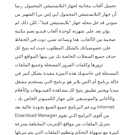
تحميل ألعاب مجانية لجهاز البلايستيشن المحمول. ربما
أن جهاز البلايستيشن المحمول (بي إس بي) الشهير من
سوني قد حل محله جهاز "بلايستيشن فيتا"، لكن ذلك لم
يؤثر بعد على شهرته كوحدة ألعاب فيديو تضم مكتبة
ضخمة من الألعاب. هذا ويساعد تشي دوت في الحفاظ
على خصوصياتك بالشكل المطلوب حيث انه يتيح لك
حذف جميع السجلات الخاصة بك من بينها المواقع التي
تزورها وكلمات المرور المسجلة وجميع الملفات
المسجلة في حاسوبك هذه الميزة مفيدة بشكل كبير في
حالة برنامج أم اكس بلاير هو برنامج التي يستخدم مشغل
ميديا ويعتبر تطبيق يتيح لك مشاهدة الفيديوهات والأفلام
والأغاني والموسيقي علي جهاز الكمبيوتر الخاص بك ،
ويدعم البرنامج جميع الصيغ بجودة عالية يعد Internet
Download Manager من أقوى البرامج التي تقوم
بتنزيل الملفات من مواقع الإنترنت المختلفة بسرعة
كبيرة مع سهولة التحكم وتنظيم الملفات التي يتم تنزيلها