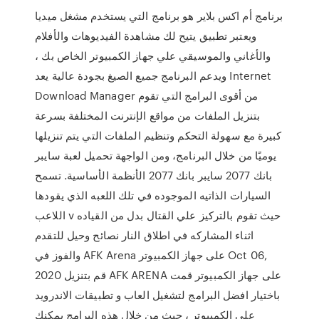
برنامج أم اكس بلاير هو برنامج التي يستخدم مشغل ميديا
ويعتبر تطبيق يتيح لك مشاهدة الفيديوهات والأفلام
والأغاني والموسيقي علي جهاز الكمبيوتر الخاص بك ،
ويدعم البرنامج جميع الصيغ بجودة عالية يعد Internet
Download Manager من أقوى البرامج التي تقوم
بتنزيل الملفات من مواقع الإنترنت المختلفة بسرعة
كبيرة مع سهولة التحكم وتنظيم الملفات التي يتم تنزيلها
يوميًا من خلال البرنامج، ومن الواجهة تحميل لعبة سايبر
بانك 2077 سايبر بانك 2077 الأنظمة الأساسية. تسمح
السيارات الذاتيه الموجوده في تلك اللعبه الذي يقودها
اللاعب v حيث تقوم بالتركيز علي القتال بدل من القياده
اثناء المشاركه في اطلاق النار نصائح وحيل للتقدم
والفوز في AFK Arena على جهاز الكمبيوتر Oct 06,
2020 قم بتنزيل AFK ARENA على جهاز الكمبيوتر قمت
باختيار افضل البرامج لتشغيل العاب و تطبيقات الاندرويد
على الكمبيوتر ، حيث من خلال هذه البرامج يمكنك