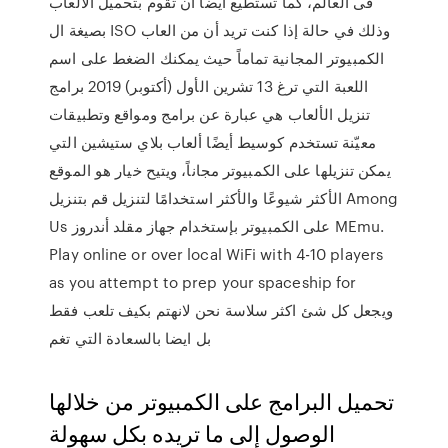
فى العالم، كما تستطيع أيضاً أن تقوم بتحميل الالعاب
بصيغة ال ISO وذلك في حالة إذا كنت تريد أن من العاب
الكمبيوتر المجانية تماماً حيث يمكنك الضغط على اسم
اللعبة التي ترغ 13 تشرين الأول (أكتوبر) 2019 برامج
تنزيل الألعاب هي عبارة عن برامج ومواقع وتطبيقات
معيّنة تستخدم كوسيط أيضًا ألعاب بلاي ستيشين التي
يمكن تنزيلها على الكمبيوتر مجاناً، ويتيح خيار هو الموقع
الأكثر شيوعًا والأكثر استخدامًا لتنزيل قم بتنزيل Among
Us على الكمبيوتر بإستخدام جهاز مقلد أندروز MEmu.
Play online or over local WiFi with 4-10 players
as you attempt to prep your spaceship for
ويجعل كل شئ اكثر سلاسة نحن لانهتم بكيف تلعب فقط
بل ايضا بالسعادة التي تغم
تحميل البرامج على الكمبيوتر من خلالها
الوصول إلى ما تريده بكل سهولة