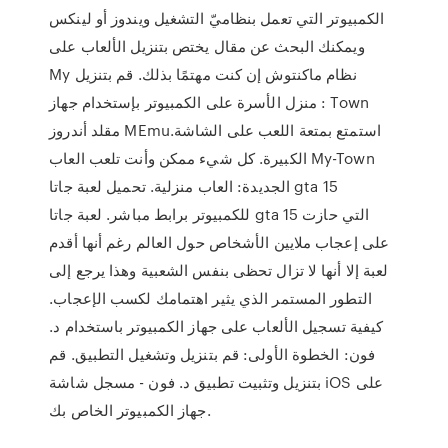
الكمبيوتر التي تعمل بنظاميّ التشغيل ويندوز أو لينكس
ويمكنك البحث عن مقال يختص بتنزيل الألعاب على
نظام ماكنتوش إن كنت مهتمًا بذلك. قم بتنزيل ‫My
Town : منزل الأسرة‬ على الكمبيوتر بإستخدام جهاز
مقلد أندروز MEmu.استمتع بمتعة اللعب على الشاشة
الكبيرة. كل شيء ممكن وأنت تلعب العاب My-Town
الجديدة: العاب منزلية. تحميل لعبة جاتا gta 15
للكمبيوتر برابط مباشر. لعبة جاتا gta 15 التي حازت
على إعجاب ملايين الأشخاص حول العالم رغم أنها أقدم
لعبة إلا أنها لا تزال تحظى بنفس الشعبية وهذا يرجع إلى
التطور المستمر الذي يثير اهتمامك لكسب الإعجاب.
كيفية تسجيل الألعاب على جهاز الكمبيوتر باستخدام د.
فون: الخطوة الأولى: قم بتنزيل وتشغيل التطبيق. قم
بتنزيل وتثبيت تطبيق د. فون - مسجل شاشة iOS على
جهاز الكمبيوتر الخاص بك.