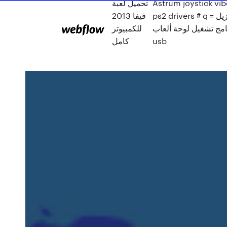
Astrum joystick vib
تحميل لعبة
ps2 drivers # q = تنزيل
فيفا 2013
امج تشغيل لوحة ألعاب
للكمبيوتر
usb
كامل