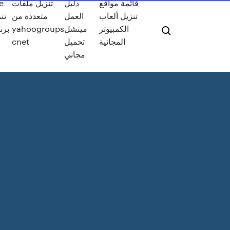
قائمة مواقع
دليل
تنزيل ملفات
e
تنزيل ألعاب
العمل
متعددة من
الكمبيوتر
ميتشل
yahoogroups
برن
المجانية
تحميل
cnet
مجاني