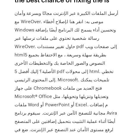
أرسل الملفات الكبيرة عبر الإنترنت مجانًا وبسرعة وأمان
مع WireOver. موصى به: انقر هنا لإصلاح أخطاء
Windows وتحسين أداء يسمح لك البرنامج أيضًا بإضافة
رسالة شخصية تحتوي على ملفات ترسلها عبر
WireOver. حاول تغيير مستندات pdf إلى صفحات ويب
html5 بطريقة سهلة وسريعة ، مع الاحتفاظ بجميع
النصوص والصور الخاصة بك والتخطيطات الأخرى
الأصلية؟ إليك أفضل 5 pdf إلى محولات html. تخطي
إلى المحتوى الرئيسي. Microsoft. تلميحات يمكنك
على جهاز Chromebook فتح العديد من ملفات
Microsoft® Office وتعديلها وتنزيلها وتحويلها، مثل
ملفات Word أو PowerPoint أو Excel. م إضافات
مجانية للتصفح الآمن عبر الإنترنت. سيقوم برنامج Avira
أيضًا أثناء عملية التثبيت بتحميل إضافتين على المتصفح
لرفع مستوى الأمان عند التصفح عبر الإنترنت. ضع في