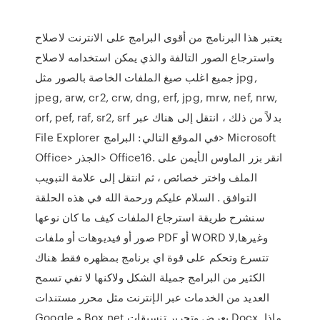
يعتبر هذا البرنامج من أقوى البرامج على الانترنت لاصلاح
واسترجاع الصور التالفة والذي يمكن استخدامه لاصلاح
جميع اغلب صيغ الملفات الخاصة بالصور مثل jpg,
jpeg, arw, cr2, crw, dng, erf, jpg, mrw, nef, nrw,
orf, pef, raf, sr2, srf بدلاً من ذلك ، انتقل إلى هناك عبر
File Explorer في الموقع التالي: البرامج> Microsoft
Office> الجذر> Office16. انقر بزر الماوس الأيمن على
الملف واختر خصائص ، ثم انتقل إلى علامة التبويب
التوافق . السلام عليكم ورحمة الله في هذه الحلقة
سنشرح طريقة استرجاع الملفات كيف ما كان نوعها
صور أو فيديوهات أو ملفات PDF أو WORD وغيرها,لا
تتسرع وتحكم على قوة اي برنامج بمظهره فقط هناك
الكثير من البرامج جميلة الشكل ولاكنها لا تفي تسمح
العديد من الخدمات عبر الإنترنت مثل محرر مستندات
Google و Box.net بعرض وتحرير تنسيقات Docx. ماذا