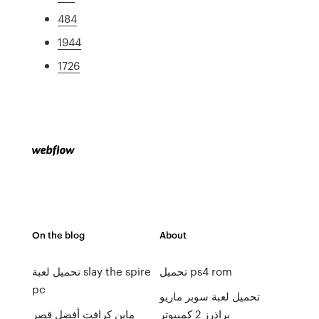
484
1944
1726
On the blog
About
تحميل ps4 rom
تحميل لعبة slay the spire
pc
تحميل لعبة سوبر ماريو
براذرز 2 كمبيوتر
ماين كرافت أفضل قصر