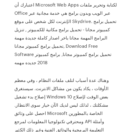
اعتبارك أن Microsoft Web Apps لكتابة وتحرير ملفات
Office عبر الويب وبدون برامج هي خدمة مجانية عبر
الإنترنت لكل شخص على موقع Skydrive. تحميل برامج
كمبيوتر مجانا - تحميل برامج مكانية للكمبيوتر , تنزيل
البرامج المهمة مجانا باخر اصدار كاملة جديدة مهمة
تحميل برامج كمبيوتر مجانا, Download Free
Software تحميل برامج كمبيوتر مجانا, برامج كمبيوتر
2018 جديده مهمه
وهناك عدة أسباب لتلف ملفات النظام ، وفي معظم
الأوقات ، يكاد يكون من مشاكل الانترنت. سيستغرق
إصلاح بدء تشغيل Windows 10 بعض الوقت لإصلاح
مشكلتك ، لذلك ليس لديك الآن خيار سوى الانتظار.
احصل على وثائق Microsoft الخاصة بالمطورين
ومحترفي تكنولوجيا المعلومات لمرجع API وأمثلة
التعليمة البرمجية والوثائق الفنية وغير ذلك الكثير