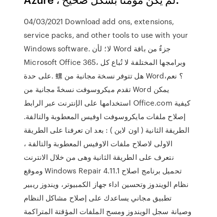
04/03/2021 Download add ons, extensions,
service packs, and other tools to use with your
Windows software. لا؛ لأن Word جزءٌ من باقة
Microsoft Office 365، وبرامجها المختلفة لا تُباع كل
على حدة. 螺 هل تتوفر نسخة مجانية من Word؟ نعم،
تقدم ميكروسوفت نسخةً مجانية من Word يمكن
استخدامها على الإنترنت عبر الرابط Office.com كيفية
إصلاح ملفات مايكروسوفت اوفيس المعطوبة والتالفة.
الطريقة الثانية ( اون لاين ) : بعد ان تعرفنا على الطريقة
الاولى لاصلاح ملفات الاوفيس المعطوبة والتالفة ،
نتعرف على الطريقة الثانية وهى من خلال الانترنت
وموقع Windows Repair 4.11.1 تحميل برنامج اصلاح
نظام الويندوز وتحسين اداء جهاز الكمبيوتر، ويندوز ريبير
تطبيق مجاني يساعدك على إصلاح مشاكل النظام
وصيانة سجل الويندوز ومسح الملفات المؤقتة المتراكمة