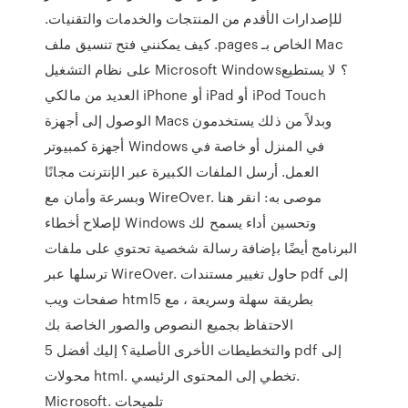
للإصدارات الأقدم من المنتجات والخدمات والتقنيات.
كيف يمكنني فتح تنسيق ملف .pages الخاص بـ Mac
على نظام التشغيل Microsoft Windows؟ لا يستطيع
العديد من مالكي iPhone أو iPad أو iPod Touch
الوصول إلى أجهزة Macs وبدلاً من ذلك يستخدمون
أجهزة كمبيوتر Windows في المنزل أو خاصة في
العمل. أرسل الملفات الكبيرة عبر الإنترنت مجانًا
وبسرعة وأمان مع WireOver. موصى به: انقر هنا
لإصلاح أخطاء Windows وتحسين أداء يسمح لك
البرنامج أيضًا بإضافة رسالة شخصية تحتوي على ملفات
ترسلها عبر WireOver. حاول تغيير مستندات pdf إلى
صفحات ويب html5 بطريقة سهلة وسريعة ، مع
الاحتفاظ بجميع النصوص والصور الخاصة بك
والتخطيطات الأخرى الأصلية؟ إليك أفضل 5 pdf إلى
محولات html. تخطي إلى المحتوى الرئيسي.
Microsoft. تلميحات