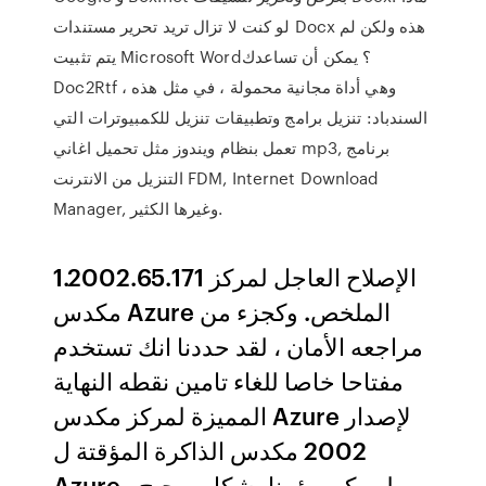
لو كنت لا تزال تريد تحرير مستندات Docx هذه ولكن لم
يتم تثبيت Microsoft Word؟ يمكن أن تساعدك
Doc2Rtf ، وهي أداة مجانية محمولة ، في مثل هذه
السندباد: تنزيل برامج وتطبيقات تنزيل للكمبيوترات التي
تعمل بنظام ويندوز مثل تحميل اغاني mp3, برنامج
التنزيل من الانترنت FDM, Internet Download
Manager, وغيرها الكثير.
1.2002.65.171 الإصلاح العاجل لمركز
مكدس Azure الملخص. وكجزء من
مراجعه الأمان ، لقد حددنا انك تستخدم
مفتاحا خاصا للغاء تامين نقطه النهاية
المميزة لمركز مكدس Azure لإصدار
2002 مكدس الذاكرة المؤقتة ل
Azure ، لم يكن مؤمنا بشكل صحيح.