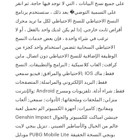
على جميع نسخ البيانات ، التي لا توجد فيها حاجة. ثم انقر
على التسمية التوضي� بعد ذلك ، ستستخدم برنامج
النسخ الاحتياطي للنسخ الاحتياطي لكل ما تريد محرك
أقراص ثابت خارجي. إذا لم يكن لديك واحد بالفعل ، أو لا
ترغب في شراء واحدة ، فإن بعض خدمات النسخ
الاحتياطي السحابية تتضمن استخدام واحد كجزء من
الوظيفة الإضافية للنسخ الاحتياطي دون اتصال. ماين
كرافت; العاب كلاسيكية ; البرامج والتطبيقات. النسخ
الاحتياطي والمرافق; فيديو سمعي; IOS فقط; ماك
فقط; البريد الإلكتروني والمراسلة; المتصفحات
والإنترنت; Android فقط; شراء أدلة. تلفزيونات ومسرح
منزلي; الملحقات وملحقاتها; الأدوات; سمعي; ألعاب
ومفاتيح; كاميرات; أجهزة الكمبيوتر الم تحميل لعبة
Genshin Impact جينشن امباكت للكمبيوتر والجوال
عالم من الخيال والأساطير الصيني . تنزيل ببجي لايت
موبايل PUBG Mobile Lite بوبجي النسخة الخفيفة