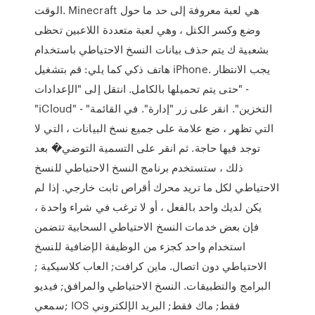
الوقت. Minecraft هي لعبة معروفة إلى حد ما حول
وضع وكسر الكتل ، وهي لعبة متعددة اللاعبين تحظى
بشعبية ك يتم حذف بيانات النسخ الاحتياطي باستخدام
هاتف ذكي كما يلي: قم بتشغيل iPhone. يجب الانتظار
حتى يتم تحميلها بالكامل. انتقل إلى "الإعدادات" -
"iCloud" - "التخزين". انقر على زر "إدارة". في القائمة
التي تظهر ، ضع علامة على جميع نسخ البيانات ، التي لا
توجد فيها حاجة. ثم انقر على التسمية التوضي� بعد
ذلك ، ستستخدم برنامج النسخ الاحتياطي للنسخ
الاحتياطي لكل ما تريد محرك أقراص ثابت خارجي. إذا لم
يكن لديك واحد بالفعل ، أو لا ترغب في شراء واحدة ،
فإن بعض خدمات النسخ الاحتياطي السحابية تتضمن
استخدام واحد كجزء من الوظيفة الإضافية للنسخ
الاحتياطي دون اتصال. ماين كرافت; العاب كلاسيكية ;
البرامج والتطبيقات. النسخ الاحتياطي والمرافق; فيديو
سمعي; IOS فقط; ماك فقط; البريد الإلكتروني