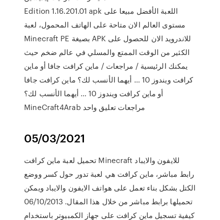
Edition 1.16.201.01 apk اللعبة الأفضل مبيعا على
مستوى العالم الان متاحة على الهاتف المحمول، لعبة
Minecraft PE بصيغة APK للاندرويد الان للحصول على
الكثير من الوقت الممتع والمسلي في عالم ضخم حيث
يمكنك الرئيسية / مراجعات / ماين كرافت جافا أو ماين
كرافت ويندوز 10 … أيهما الأنسب لك؟ ماين كرافت جافا
أو ماين كرافت ويندوز 10 … أيهما الأنسب لك؟
MineCraft4Arab مراجعات تعليق واحد
05/03/2021
تحميل لعبة ماين كرافت Minecraft للايفون والايباد
رابط مباشر، ماين كرافت هي لعبة تدور حول كسر ووضع
الكتل بشكل بناء تعمل على هواتف الايفون والايباد ويمكن
تحميلها برابط مباشر من خلال هذا المقال. 06/10/2013
كيفية تسجيل ماين كرافت على جهاز الكمبيوتر باستخدام