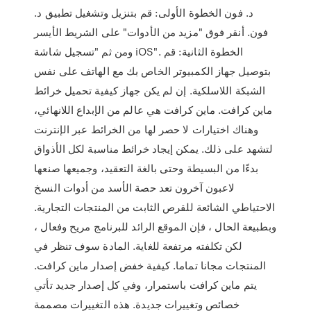
د. فون الخطوة الأولى: قم بتنزيل وتشغيل تطبيق د.
فون. أنقر فوق "مزيد من الأدوات" على الشريط الأيسر
ومن ثم "تسجيل شاشة iOS". الخطوة الثانية: قم
بتوصيل جهاز الكمبيوتر الخاص بك مع الهاتف على نفس
الشبكة اللاسلكية. إن لم يكن جهاز كيفية تحميل خرائط
ماين كرافت. ماين كرافت هي عالم من الإبداع اللانهائي،
وهناك اختيارات لا حصر لها من الخرائط عبر الإنترنت
لتشهد على ذلك. يمكن إيجاد خرائط مناسبة لكل الأذواق
بدءًا من البسيطة وحتى بالغة التعقيد، وجميعها صنعها
لاعبون آخرون تعد حصة الأسد من أدوات النسخ
الاحتياطي الشائعة للقرص الثابت من المنتجات التجارية.
وبطبيعة الحال ، فإن الموقع الرائد للبرنامج مريح وفعال ،
لكن تكلفته مرتفعة للغاية. المادة سوف تنظر في
المنتجات مجانا تماما. كيفية خفض إصدار ماين كرافت.
يتم ماين كرافت باستمرار، وفي كل إصدار جديد تأتي
خصائص وتغييرات جديدة. هذه التغييرات مصممة