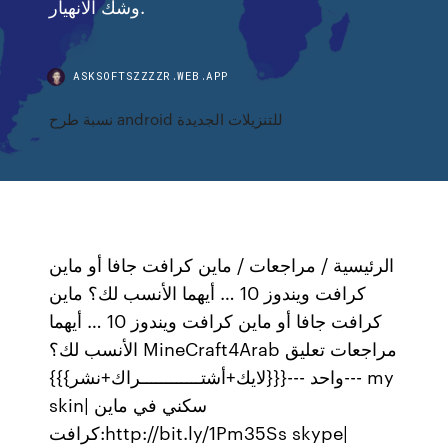
وشك الانهيار.
ASKSOFTSZZZZR.WEB.APP
نسبة طرح android للتنزيلات الجديدة
الرئيسية / مراجعات / ماين كرافت جافا أو ماين
كرافت ويندوز 10 … أيهما الأنسب لك؟ ماين
كرافت جافا أو ماين كرافت ويندوز 10 … أيهما
الأنسب لك؟ MineCraft4Arab مراجعات تعليق
واحد ---{{{لايك+أشتــــــــــــراك+نشر}}}--- my
skin| سكني في ماين
كرافت:http://bit.ly/1Pm35Ss skype|