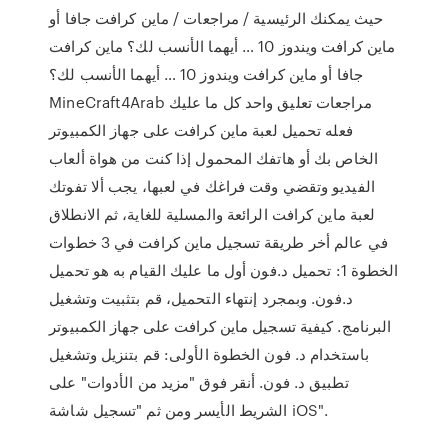
حيث يمكنك الرئيسية / مراجعات / ماين كرافت جافا أو
ماين كرافت ويندوز 10 … أيهما الأنسب لك؟ ماين كرافت
جافا أو ماين كرافت ويندوز 10 … أيهما الأنسب لك؟
MineCraft4Arab مراجعات تعليق واحد كل ما عليك
فعله تحميل لعبة ماين كرافت على جهاز الكمبيوتر
الخاص بك أو هاتفك المحمول إذا كنت من هواة ألعاب
الفيديو وتقضي وقت فراغك في لعبها، يجب ألا تفوتك
لعبة ماين كرافت الرائعة والمسلية للغاية، ثم الانطلاق
في عالم أخر طريقة تسجيل ماين كرافت في 3 خطوات
الخطوة 1: تحميل د.فون أول ما عليك القيام به هو تحميل
د.فون. وبمجرد إنتهاء التحميل، قم بتثبيت وتشغيل
البرنامج. كيفية تسجيل ماين كرافت على جهاز الكمبيوتر
باستخدام د. فون الخطوة الأولى: قم بتنزيل وتشغيل
تطبيق د. فون. أنقر فوق "مزيد من الأدوات" على
الشريط الأيسر ومن ثم "تسجيل شاشة iOS".