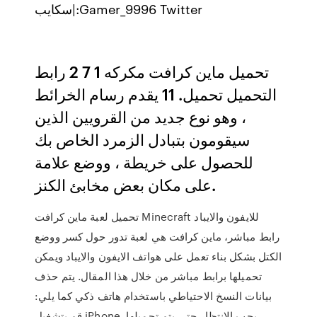
سكايب|:Gamer_9996 Twitter
تحميل ماين كرافت مكركه 1 7 2 رابط
التحميل تحميل. 11 يقدم رسام الخرائط
، وهو نوع جديد من القرويين الذين
سيقومون بتبادل الزمرد الخاص بك
للحصول على خريطة ، ووضع علامة
على مكان بعض مخابئ الكنز.
تحميل لعبة ماين كرافت Minecraft للايفون والايباد
رابط مباشر، ماين كرافت هي لعبة تدور حول كسر ووضع
الكتل بشكل بناء تعمل على هواتف الايفون والايباد ويمكن
تحميلها برابط مباشر من خلال هذا المقال. يتم حذف
بيانات النسخ الاحتياطي باستخدام هاتف ذكي كما يلي:
قم بتشغيل iPhone. يجب الانتظار حتى يتم تحميلها