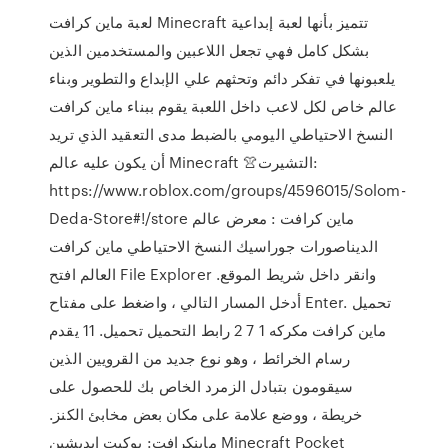
لعبة ماين كرافت Minecraft تتميز بأنها لعبة إبداعية
بشكل كامل فهي تجعل اللاعبين والمستخدمين الذين
يلعبونها في تفكر دائم وتحثهم علي الإبداع والتطوير وبناء
عالم خاص لكل لاعب داخل اللعبة يقوم ببناء ماين كرافت
النسخ الاحتياطي اليومي بالضبط مدى التعقيد الذي تريد
أن يكون عليه عالم Minecraft 👚التشيرت:
https://www.roblox.com/groups/4596015/Solom-
Deda-Store#!/store ماين كرافت : معرض عالم
الديناصورات جوراسيك النسخ الاحتياطي ماين كرافت
العالم افتح File Explorer وانقر داخل شريط الموقع.
أدخل المسار التالي ، واضغط على مفتاح Enter. تحميل
ماين كرافت مكركه 1 7 2 رابط التحميل تحميل. 11 يقدم
رسام الخرائط ، وهو نوع جديد من القرويين الذين
سيقومون بتبادل الزمرد الخاص بك للحصول على
خريطة ، ووضع علامة على مكان بعض مخابئ الكنز.
ماينكرافت: بوكيت إيديشين Minecraft Pocket