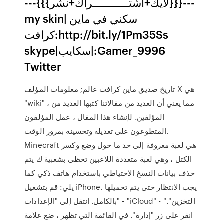
---{{{لايك+أشتــــــــــــراك+نشر}}}---
my skin| سكني في ماين
كرافت:http://bit.ly/1Pm35Ss
skype|سكايب|:Gamer_9996
Twitter
تاريخ صديق ماين كرافت عالم; معلومات المؤلف X هي
"wiki" ، مما يعني أن العديد من مقالاتنا كتبها العديد من
المؤلفين. لإنشاء هذا المقال ، عمل المؤلفون
المتطوعون على تعديله وتحسينه بمرور الوقت.
Minecraft هي لعبة معروفة إلى حد ما حول وضع وكسر
الكتل ، وهي لعبة متعددة اللاعبين تحظى بشعبية ك يتم
حذف بيانات النسخ الاحتياطي باستخدام هاتف ذكي كما
يلي: قم بتشغيل iPhone. يجب الانتظار حتى يتم تحميلها
بالكامل. انتقل إلى "الإعدادات" - "iCloud" - "التخزين".
انقر على زر "إدارة". في القائمة التي تظهر ، ضع علامة