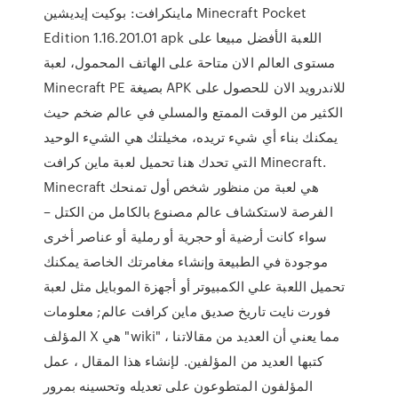
ماينكرافت: بوكيت إيديشين Minecraft Pocket
Edition 1.16.201.01 apk اللعبة الأفضل مبيعا على
مستوى العالم الان متاحة على الهاتف المحمول، لعبة
Minecraft PE بصيغة APK للاندرويد الان للحصول على
الكثير من الوقت الممتع والمسلي في عالم ضخم حيث
يمكنك بناء أي شيء تريده، مخيلتك هي الشيء الوحيد
التي تحدك هنا تحميل لعبة ماين كرافت Minecraft.
Minecraft هي لعبة من منظور شخص أول تمنحك
الفرصة لاستكشاف عالم مصنوع بالكامل من الكتل –
سواء كانت أرضية أو حجرية أو رملية أو عناصر أخرى
موجودة في الطبيعة وإنشاء مغامرتك الخاصة يمكنك
تحميل اللعبة علي الكمبيوتر أو أجهزة الموبايل مثل لعبة
فورت نايت تاريخ صديق ماين كرافت عالم; معلومات
المؤلف X هي "wiki" ، مما يعني أن العديد من مقالاتنا
كتبها العديد من المؤلفين. لإنشاء هذا المقال ، عمل
المؤلفون المتطوعون على تعديله وتحسينه بمرور