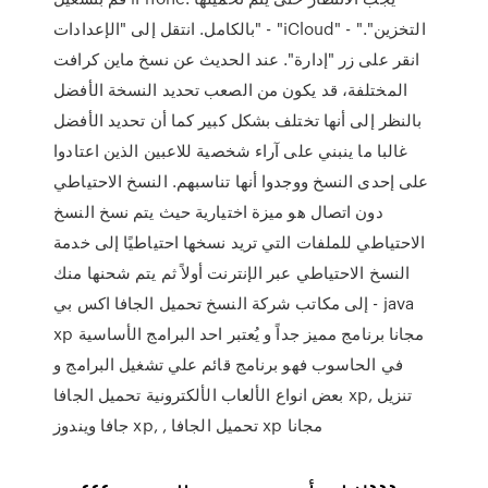
بالكامل. انتقل إلى "الإعدادات" - "iCloud" - "التخزين".
انقر على زر "إدارة". عند الحديث عن نسخ ماين كرافت
المختلفة، قد يكون من الصعب تحديد النسخة الأفضل
بالنظر إلى أنها تختلف بشكل كبير كما أن تحديد الأفضل
غالبا ما ينبني على آراء شخصية للاعبين الذين اعتادوا
على إحدى النسخ ووجدوا أنها تناسبهم. النسخ الاحتياطي
دون اتصال هو ميزة اختيارية حيث يتم نسخ النسخ
الاحتياطي للملفات التي تريد نسخها احتياطيًا إلى خدمة
النسخ الاحتياطي عبر الإنترنت أولاً ثم يتم شحنها منك
إلى مكاتب شركة النسخ تحميل الجافا اكس بي - java
xp مجانا برنامج مميز جداً و يُعتبر احد البرامج الأساسية
في الحاسوب فهو برنامج قائم علي تشغيل البرامج و
بعض انواع الألعاب الألكترونية تحميل الجافا xp, تنزيل
جافا ويندوز xp, , تحميل الجافا xp مجانا