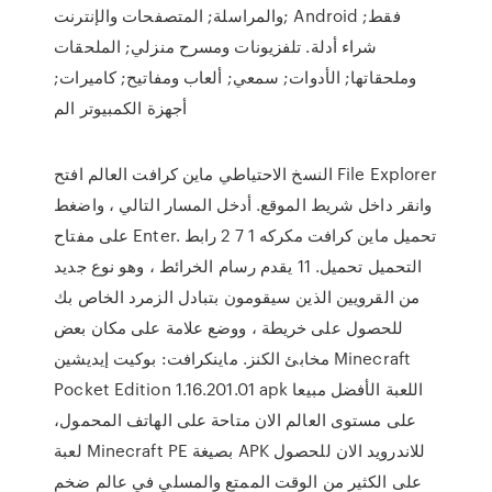
والمراسلة; المتصفحات والإنترنت; Android فقط;
شراء أدلة. تلفزيونات ومسرح منزلي; الملحقات
وملحقاتها; الأدوات; سمعي; ألعاب ومفاتيح; كاميرات;
أجهزة الكمبيوتر الم
النسخ الاحتياطي ماين كرافت العالم افتح File Explorer
وانقر داخل شريط الموقع. أدخل المسار التالي ، واضغط
على مفتاح Enter. تحميل ماين كرافت مكركه 1 7 2 رابط
التحميل تحميل. 11 يقدم رسام الخرائط ، وهو نوع جديد
من القرويين الذين سيقومون بتبادل الزمرد الخاص بك
للحصول على خريطة ، ووضع علامة على مكان بعض
مخابئ الكنز. ماينكرافت: بوكيت إيديشين Minecraft
Pocket Edition 1.16.201.01 apk اللعبة الأفضل مبيعا
على مستوى العالم الان متاحة على الهاتف المحمول،
لعبة Minecraft PE بصيغة APK للاندرويد الان للحصول
على الكثير من الوقت الممتع والمسلي في عالم ضخم