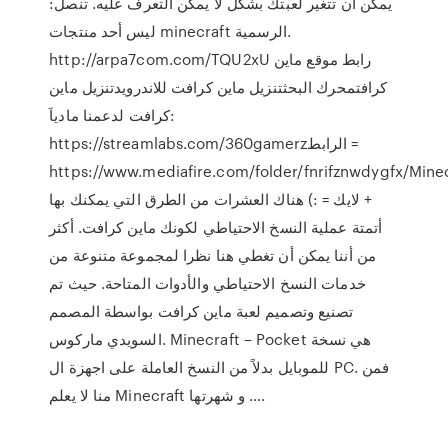
يمكن أن تتغير لعبتك بشكل لا يمكن التعرف عليه. تنصل:
ليس أحد منتجات minecraft الرسمية.
http://arpa7com.com/TQU2xU رابط موقع ماين
كرافتمحرك البحثتنزيل ماين كرافت للاندرويدتنزيل ماين
كرافت لدعمنا مادياَ:
https://streamlabs.com/360gamerzالرابط =
https://www.mediafire.com/folder/fnrifznwdygfx/Minسبسكرايب
+ لايك = :) هناك العشرات من الطرق التي يمكنك بها
أتمتة عملية النسخ الاحتياطي لكونك ماين كرافت. أكثر
من أننا يمكن أن تغطي هنا نظرا لمجموعة متنوعة من
خدمات النسخ الاحتياطي والأدوات المتاحة. حيث تم
تصنيع وتصميم لعبة ماين كرافت بواسطة المصمم
السويدي ماركوس. Minecraft – Pocket هي نسخة
للموبايل بدلاً من النسخ العاملة على اجهزة ال PC. فمن
منا لا يعلم Minecraft و شهرتها ….