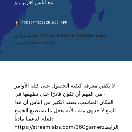
مع أُناس أخرين، و
ASKSOFTSZZZZR.WEB.APP
تحميل برنامج motorola device manager لنظام
التشغيل windows 10
لا يكفي معرفة كيفية الحصول على كتلة الأوامر
- من المهم أن تكون قادرًا على تطبيقها في
المكان المناسب. يعتقد الكثير من الناس أن هذا
المنع لا جدوى منه ، لأنه يفعل ما يستطيع الجميع
فعله. لدعمنا مادياَ:
https://streamlabs.com/360gamerzالرابط