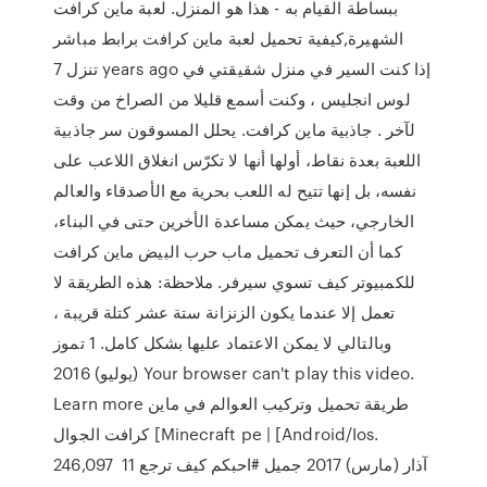
ببساطة القيام به - هذا هو المنزل. لعبة ماين كرافت
الشهيرة,كيفية تحميل لعبة ماين كرافت برابط مباشر
تنزل 7 years ago إذا كنت السير في منزل شقيقتي في
لوس انجليس ، وكنت أسمع قليلا من الصراخ من وقت
لآخر . جاذبية ماين كرافت. يحلل المسوقون سر جاذبية
اللعبة بعدة نقاط، أولها أنها لا تكرّس انغلاق اللاعب على
نفسه، بل إنها تتيح له اللعب بحرية مع الأصدقاء والعالم
الخارجي، حيث يمكن مساعدة الأخرين حتى في البناء،
كما أن التعرف تحميل ماب حرب البيض ماين كرافت
للكمبيوتر كيف تسوي سيرفر. ملاحظة: هذه الطريقة لا
تعمل إلا عندما يكون الزنزانة ستة عشر كتلة قريبة ،
وبالتالي لا يمكن الاعتماد عليها بشكل كامل. 1 تموز
(يوليو) 2016 Your browser can't play this video.
Learn more طريقة تحميل وتركيب العوالم في ماين
كرافت الجوال [Minecraft pe | [Android/Ios.
246,097 11 آذار (مارس) 2017 جميل #احبكم كيف ترجع