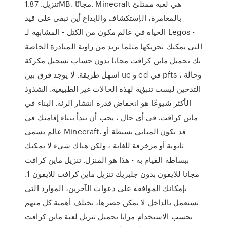
تنزيل. 1.87MB. مجانًا. Minecraft هي لعبة ممتلئ
بالمغامرة، الإستكشاف والإبداع أين تبقى على قيد
الحياة في عالم مكون من الكتل - المشابهة لـ Legos -
التي يمكنك تحريكها مثلما تريد من زاوية المبادرة الخاصة
بك تحميل ماين كرافت مجانا بدون حساب تسجيل مكركة
اسهل طريقة. لا يوجد فرق بين uc و cd في pfts ، وحالة
التدخين ليست تنبؤية لهذه الحالات غير الطبيعية. الشذوذ
الأكثر شيوعًا هو انخفاض قدرة انتشار الرئة. البناء في
ماين كرافت. في أي حال ، يجب أن تبدأ ببناء إقامتك في
عالم يسمى Minecraft. قد تكون المباني بسيطة أو
ثانوية أو مزخرفة للغاية ، ولكن هناك شيء لا يمكنك
ببساطة القيام به - هذا هو المنزل. تنزيل ماين كرافت
مجانا للايفون بدون جلبريك تنزيل ماين كرافت للايفون 1.
بإمكانك الموافقة على دعوات الآخرين، الموارد التي
تستعمل بالداخل لا يمكن حصرها، تختلف أهمية كل منهم
بحسب الاستخدام مزايا تحميل تنزيل لعبة ماين كرافت