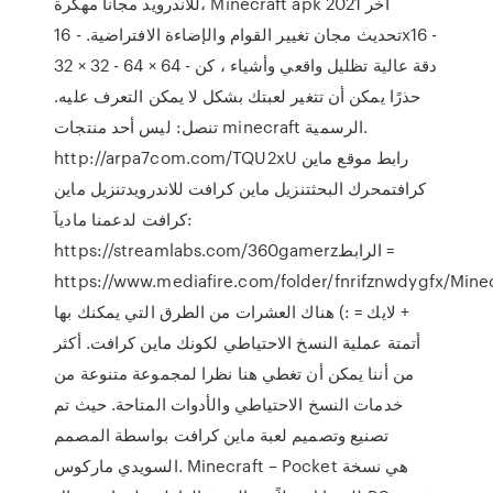
للاندرويد مجانا مهكرة، Minecraft apk 2021 اخر
تحديث مجان تغيير القوام والإضاءة الافتراضية. - 16x16 -
32 × 32 - 64 × 64 - دقة عالية تظليل واقعي وأشياء ، كن
حذرًا يمكن أن تتغير لعبتك بشكل لا يمكن التعرف عليه.
تنصل: ليس أحد منتجات minecraft الرسمية.
http://arpa7com.com/TQU2xU رابط موقع ماين
كرافتمحرك البحثتنزيل ماين كرافت للاندرويدتنزيل ماين
كرافت لدعمنا مادياَ:
https://streamlabs.com/360gamerzالرابط =
https://www.mediafire.com/folder/fnrifznwdygfx/Minسبسكرايب
+ لايك = :) هناك العشرات من الطرق التي يمكنك بها
أتمتة عملية النسخ الاحتياطي لكونك ماين كرافت. أكثر
من أننا يمكن أن تغطي هنا نظرا لمجموعة متنوعة من
خدمات النسخ الاحتياطي والأدوات المتاحة. حيث تم
تصنيع وتصميم لعبة ماين كرافت بواسطة المصمم
السويدي ماركوس. Minecraft – Pocket هي نسخة