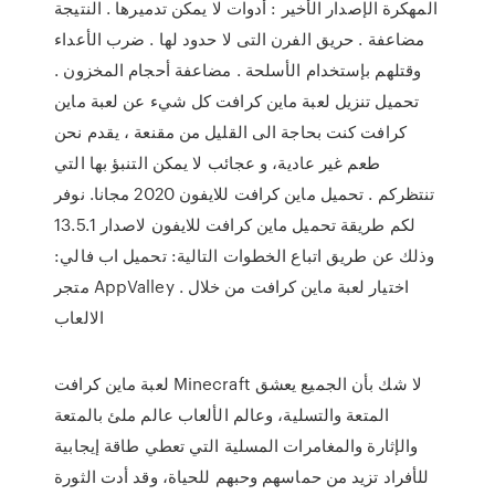
المهكرة الإصدار الأخير : أدوات لا يمكن تدميرها . النتيجة
مضاعفة . حريق الفرن التى لا حدود لها . ضرب الأعداء
وقتلهم بإستخدام الأسلحة . مضاعفة أحجام المخزون .
تحميل تنزيل لعبة ماين كرافت كل شيء عن لعبة ماين
كرافت كنت بحاجة الى القليل من مقنعة ، يقدم نحن
طعم غير عادية، و عجائب لا يمكن التنبؤ بها التي
تنتظركم . تحميل ماين كرافت للايفون 2020 مجانا. نوفر
لكم طريقة تحميل ماين كرافت للايفون لاصدار 13.5.1
وذلك عن طريق اتباع الخطوات التالية: تحميل اب فالي:
متجر AppValley . اختيار لعبة ماين كرافت من خلال
الالعاب
لعبة ماين كرافت Minecraft لا شك بأن الجميع يعشق
المتعة والتسلية، وعالم الألعاب عالم ملئ بالمتعة
والإثارة والمغامرات المسلية التي تعطي طاقة إيجابية
للأفراد تزيد من حماسهم وحبهم للحياة، وقد أدت الثورة