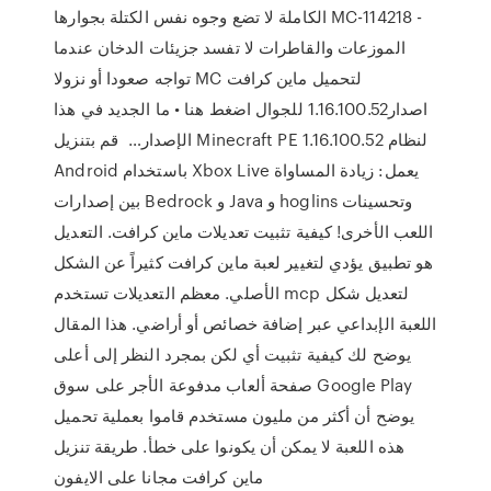
الكاملة لا تضع وجوه نفس الكتلة بجوارها MC-114218 -
الموزعات والقاطرات لا تفسد جزيئات الدخان عندما
تواجه صعودا أو نزولا MC لتحميل ماين كرافت
اصدار1.16.100.52 للجوال اضغط هنا • ما الجديد في هذا
الإصدار…⁦ ️⁩ قم بتنزيل Minecraft PE 1.16.100.52 لنظام
Android باستخدام Xbox Live يعمل: زيادة المساواة
بين إصدارات Bedrock و Java و hoglins وتحسينات
اللعب الأخرى! كيفية تثبيت تعديلات ماين كرافت. التعديل
هو تطبيق يؤدي لتغيير لعبة ماين كرافت كثيراً عن الشكل
الأصلي. معظم التعديلات تستخدم mcp لتعديل شكل
اللعبة الإبداعي عبر إضافة خصائص أو أراضي. هذا المقال
يوضح لك كيفية تثبيت أي لكن بمجرد النظر إلى أعلى
صفحة ألعاب مدفوعة الأجر على سوق Google Play
يوضح أن أكثر من مليون مستخدم قاموا بعملية تحميل
هذه اللعبة لا يمكن أن يكونوا على خطأ. طريقة تنزيل
ماين كرافت مجانا على الايفون