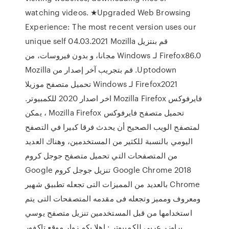
watching videos. ★Upgraded Web Browsing
Experience: The most recent version uses our
unique self 04.03.2021 ‫قم بنتزيل Mozilla
Firefox86.0 لـ Windows مجانا، و بدون فيروسات، من
Uptodown. قم بتجريب آخر إصدار من Mozilla
Firefox2021 لـ Windows تحميل متصفح موزيلا
فايرفوكس Mozilla Firefox اخر اصدار 2020 للكمبيوتر.
تحميل متصفح فايرفوكس Mozilla Firefox ، يمكن
لمتصفح الويب الصحيح أن يحدث فرقا كبيرا في التصفح
اليومي بالنسبة للكثير من المستخدمين، وهناك العديد
من المتصفحات التي تحميل متصفح جوجل كروم
Google Chrome 2018 تنزيل جوجل كروم Google
Chrome بالعديد من المميزات التى تجعله تطبيق شهير
ومعروف ومميز وتجعله فى مقدمه المتصفحات التى يتم
استخدامها من قبل المستخدمين تنزيل متصفح يوسي
براوزر عربي للكمبيوتر : اهلا بكم زوار موقع تاكفور