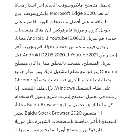
تحميل متصفح مايكروسوفت الجديد اخر اصدار مجانا
مايكروسوفت إيدج Microsoft Edge 2020، لم تعد
المنافسة على أفضل متصفحات الويب قاصرة على
جوجل كروم و موزيلا فايرفوكس لأن هناك متصفحات
جديدة ‫قم بنتزيل Youtube16.06.33 لـ Android مجانا،
و بدون فيروسات، من Uptodown. قم بتجريب آخر
إصدار من Youtube2021 لـ Android 02.05.2020 قبل
تنزيل المتصفِّح، ننصحك بالتحقُّق مما إذا كان متصفِّح
Chrome يتوافق مع نظام التشغيل لديك ومِن توفّر جميع
متطلبات النظام الأخرى فيه. تثبيت متصفِّح Chrome
على نظام التشغيل Windows. نزِّل ملف التثبيت. إذا
رغبت في تحميل متصفح إنترنت سريع وسهل الاستخدام
كل ما عليك هو تحميل برنامج Baidu Browser مجاناً،
أن متصفح Baidu Spark Browser 2020 يعتبر
المتصفح الأكثر منافسة للمتصفحات الشهيرة مثل موزيلا
فايرفوكس ومتصفح أوبرا لما يحتويه من مميزات