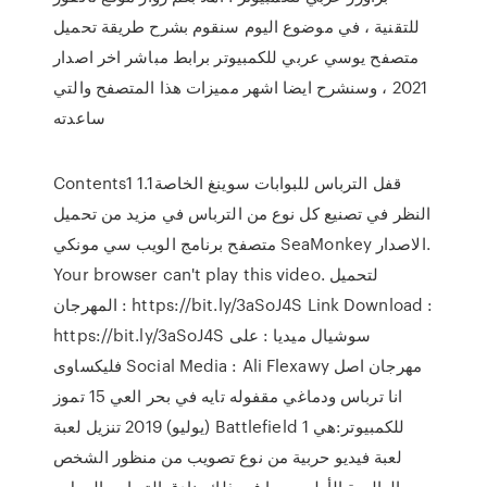
للتقنية ، في موضوع اليوم سنقوم بشرح طريقة تحميل
متصفح يوسي عربي للكمبيوتر برابط مباشر اخر اصدار
2021 ، وسنشرح ايضا اشهر مميزات هذا المتصفح والتي
ساعدته
Contents1 قفل الترباس للبوابات سوينغ الخاصة1.1
النظر في تصنيع كل نوع من الترباس في مزيد من تحميل
متصفح برنامج الويب سي مونكي SeaMonkey الاصدار.
Your browser can't play this video. لتحميل
المهرجان : https://bit.ly/3aSoJ4S Link Download :
https://bit.ly/3aSoJ4S سوشيال ميديا : على
فليكساوى Social Media : Ali Flexawy مهرجان اصل
انا ترباس ودماغي مقفوله تايه في بحر العي 15 تموز
(يوليو) 2019 تنزيل لعبة Battlefield 1 للكمبيوتر:هي
لعبة فيديو حربية من نوع تصويب من منظور الشخص
العالمية الأولى ، بما في ذلك بنادق الترباس العمل ،