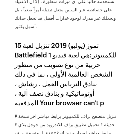
تستخدمه حالياً على أي ميزات متطورة ، إلا أن الاعتياد
على خصائصه عبر السنين يجعل تبديله أمراً صعباً ، بل
ويجعلك غير مدرك لوجود خيارات أفضل قد تجعل حياتك
أسهل بكثير.
15 تموز (يوليو) 2019 تنزيل لعبة
Battlefield 1 للكمبيوتر:هي لعبة فيديو
حربية من نوع تصويب من منظور
الشخص العالمية الأولى ، بما في ذلك
بنادق الترباس العمل ، رشاش ،
أوتوماتيكية و بنادق نصف آلية ،
المدفعية Your browser can't p
# تنزيل متصفح براف للكمبيوتر برابط مباشر آخر نسخة
حديثة # تحميل تطبيق براف للاندرويد من جوجل بلاي #
تنزيل متصفح براف apk برابط مباشر إصدار جديد 4-