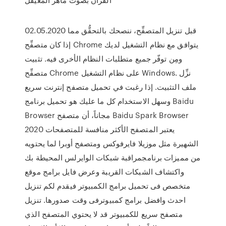
02.05.2020 قبل تنزيل المتصفِّح، ننصحك بالتحقُّق مما
إذا كان متصفِّح Chrome يتوافق مع نظام التشغيل لديك
ومِن توفّر جميع متطلبات النظام الأخرى فيه. تثبيت
متصفِّح Chrome على نظام التشغيل Windows. نزِّل
ملف التثبيت. إذا رغبت في تحميل متصفح إنترنت سريع
وسهل الاستخدام كل ما عليك هو تحميل برنامج Baidu
Browser مجاناً، أن متصفح Baidu Spark Browser
2020 يعتبر المتصفح الأكثر منافسة للمتصفحات
الشهيرة مثل موزيلا فايرفوكس ومتصفح أوبرا لما يحتويه
من مميزات برنامجمراقبة شبكات الوايرلس المحيطة بك
واكتشاف الشبكات القريبة وعرض فايل برامج موقع
متخصص فى تحميل برامج الكمبيوتر فيقدم لكم تنزيل
احدث وافضل برامج كمبيوترفى وقت صدورها. تنزيل
متصفح سريع للكمبيوتر قد لا يحتوي المتصفح الذي