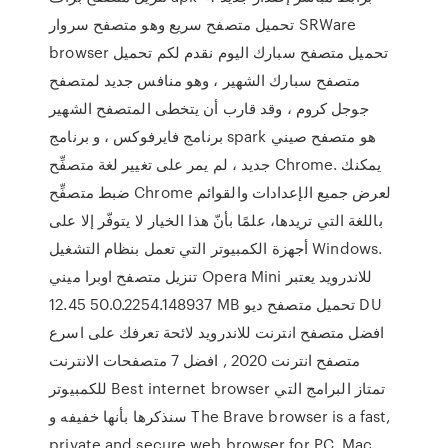
تحميل متصفح سريع وهو متصفح سروار SRWare
browser تحميل متصفح سبارك اليوم نقدم لكم تحميل
متصفح سبارك الشهير ، وهو منافس جديد لمتصفح
جوجل كروم ، وقد قارب أن يتخطى المتصفح الشهير
برنامج فايرفوكس ، و برنامج spark هو متصفح صيني
جديد ، لم يمر على تغيير لغة متصفِّح Chrome. يمكنك
ضبط متصفِّح Chrome لعرض جميع الإعدادات والقوائم
باللغة التي تريدها، علمًا بأنّ هذا الخيار لا يتوفّر إلا على
أجهزة الكمبيوتر التي تعمل بنظام التشغيل Windows.
تنزيل متصفح اوبرا ميني Opera Mini للاندرويد يعتبر
50.0.2254.148937 12.45 MB تحميل متصفح ديو DU
افضل متصفح انترنت للاندرويد لائحة تعرفك على اسرع
متصفح انترنت 2020 , افضل 7 متصفحات الانترنت
للكمبيوتر Best internet browser تمتاز البرامج التي
سنذكرها بأنها خفيفه و The Brave browser is a fast,
private and secure web browser for PC, Mac