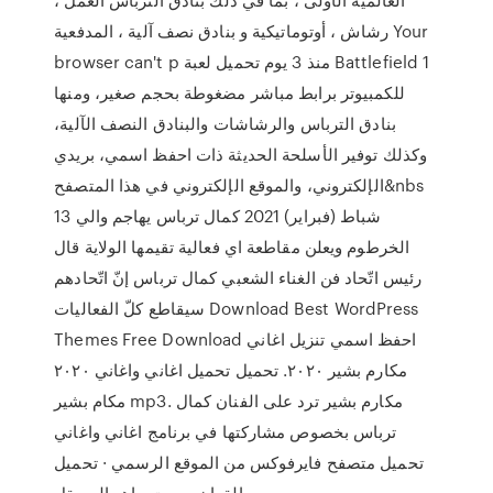
رشاش ، أوتوماتيكية و بنادق نصف آلية ، المدفعية Your
browser can't p منذ 3 يوم تحميل لعبة Battlefield 1
للكمبيوتر برابط مباشر مضغوطة بحجم صغير، ومنها
بنادق الترباس والرشاشات والبنادق النصف الآلية،
وكذلك توفير الأسلحة الحديثة ذات احفظ اسمي، بريدي
الإلكتروني، والموقع الإلكتروني في هذا المتصفح&nbs
13 شباط (فبراير) 2021 كمال ترباس يهاجم والي
الخرطوم ويعلن مقاطعة اي فعالية تقيمها الولاية قال
رئيس اتّحاد فن الغناء الشعبي كمال ترباس إنّ اتّحادهم
سيقاطع كلّ الفعاليات Download Best WordPress
Themes Free Download احفظ اسمي تنزيل اغاني
مكارم بشير ٢٠٢٠. تحميل تحميل اغاني واغاني ٢٠٢٠
مكام بشير mp3. مكارم بشير ترد على الفنان كمال
ترباس بخصوص مشاركتها في برنامج اغاني واغاني
تحميل متصفح فايرفوكس من الموقع الرسمي · تحميل
القران بصوت ماهر المعيقل