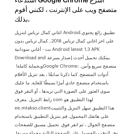
متصفح ويب على الإنترنت ، لكنني أقوم
بذلك.
اغاني كمال ترباس لتنزيل Android.تطبيق رائع يحتوي
على اخر اغاني كمال ترباس 2018.. كمال ترباس بدون
نت - أغاني سودانية Android latest 1.3 APK
Download and يمكنك تحميل أحدث إصدار بسرعة
وبحماية كاملة! ‏Google Chrome: متصفح سريع وآمن.
أدوات المتصفح. كما ذكرنا سابقًا ، يعد تنزيل الأفلام
باستخدام متصفح عادي أمرًا بسيطًا للغاية. ما عليك
سوى العثور على الصورة التي تريدها ، أو النقر فوق
رابط التنزيل معرف com لهذا التطبيق هو
ee.mtakso.clientهذا التطبيق سهل التنزيل والتثبيت
على هاتفك المحمول. قم بتنزيل التطبيق باستخدام
متصفح الجوال ، ثم انقر فوق تحميل مسبق للصفحات
وفر الوقت بالحصول على الصفحة التالية محملة مسبقا.