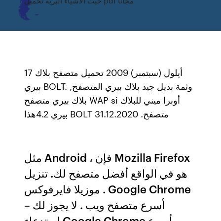
حيث الأشياء البرية تحميل pdf مجانا
17 أيلول (سبتمبر) 2009 تحميل متصفح بلاك
بيري BOLT. وثمة بديل جيد بلاك بيري المتصفح,
بلاك بيري متصفح WAP si أوبرا ميني للبلاك
بيري 4.2هذا BOLT متصفح. 31.12.2020
مثل Android ، فإن Mozilla Firefox
هو في الواقع أفضل متصفح لك. تنزيل
موزيلا فايرفوكس . Google Chrome
– أسرع متصفح ويب . لا يجوز لك
استدعاء Google Chrome أسرع