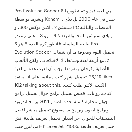
Pro Evolution Soccer 6 هي لعبة فيديو تم تطويرها
ونشرها بواسطة Konami . صدر في عام 2006 لل بلاي
ستيشن 2 ، اكس بوكس 360، و PC المنصات والتالية
على نينتندو DS و بلاي ستيشن المحمولة بعد ذلك، برو
تطور كرة القدم 6 هو 6th طبعة للسلسلة Pro
Evolution Soccer … تحميل اليوم ومعرفة ما أن شيئا
2: مع أربعة لعبة وسائط، لا الاختلافات، ولكن الألعاب
الأصلية وفرحان بمفردها. يجب أن لعبت هذه ال لعبة
على أنه يعتقد. ‎تحميل اشهر كتب مجانية‎. 26,119 likes ·
102 talking about this. ‎الكتب الاكثر طلب كتب,
كتاب, روايات, قصص تحميل برامج جوال تحميل برامج
جوال مجانية كاملة احدث اصدار 2021 برامج اندرويد
وبرامج ايفون وبرامج سامسونج تحميل مباشر افضل
التطبيقات للجوال اخر اصدار. تحميل تعريف طابعة اتش
بي ليزر جيت HP LaserJet P1005. حمل تعريف طابعة