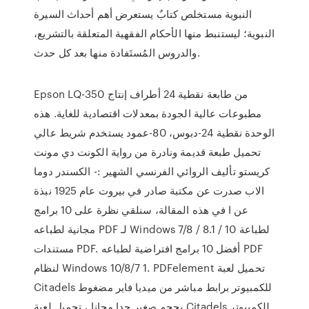
النبوية مستخلص كتابٌ يستعرض أهم أحداث السيرة
النبوية؛ ليستنبط منها الأحكام الفقهية المتعلقة بالتشريع،
والدروس المُستَفادة منها بعد كل حدث.
Epson LQ-350 من طابعة نقطية 24 أطراف إنتاج
مطبوعات عالية الجودة بمعدلات اقتصادية للغاية. هذه
الوحدة نقطية 24-دبوس، 80-عمود يستخدم شريط عالي
تحميل طبعة قديمة ونادرة من رواية الكونت دي مونت
كريستو تأليف الروائي الفرنسي الشهير :- الكسندر دوما
الاب صدرت عن مكتبة صادر في بيروت عام 1925 نبذة
عن ا في هذه المقالة، سنلقي نظرة على 10 برامج
مجانية لطباعه PDF لـ Windows 7/8 / 8.1 / 10 لطباعة
مستندات PDF. أفضل 10 برامج افتراضية لطباعه PDF
لنظام Windows 10/8/7 1. PDFelement تحميل لعبة
Citadels للكمبيوتر برابط مباشر من ميديا فاير مضغوط
بحجم صغير جدا مجانا ، تحميل لعبة Citadels للكمبيوتر