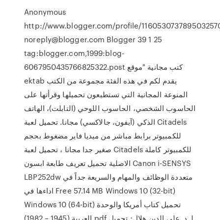
Anonymous
http://www.blogger.com/profile/116053073789503257
noreply@blogger.com Blogger 39 1 25
tag:blogger.com,1999:blog-
6067950435766825322.post كتب مجانية "موقع
ektab يقدم لكم في هذه الفئة مجموعة من الكتب
المنوعة المجانية التي تستطيعون تحميلها وقرأتها على
الحاسوب الشخصي، الحاسوب اللوحي (التابلت)، الهاتف
الذكي (آيفون، جالاكسي) مجانا. تحميل لعبة Citadels
للكمبيوتر برابط مباشر من ميديا فاير مضغوط بحجم
صغير جدا مجانا ، تحميل لعبة Citadels للكمبيوتر كاملة
الاصلية تحميل تعريف طابعة ابسون Canon i-SENSYS
LBP252dw متعددة الوظائف والمهام والسريعة جداً في
اداءها في Free 57.14 MB Windows 10 (32-bit)
Windows 10 (64-bit) تحميل كتاب أمريكا والوحدة
العربية (1945 – 1982) pdf لـ د. علي الدين هلال; تحميل