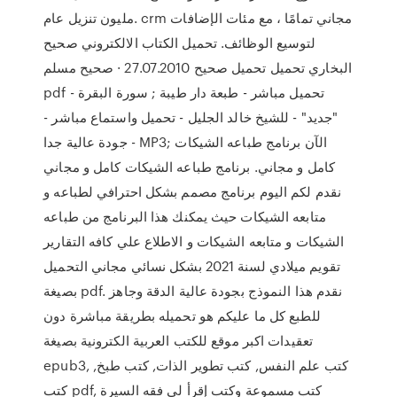
مليون تنزيل عام. crm مجاني تمامًا ، مع مئات الإضافات
لتوسيع الوظائف. تحميل الكتاب الالكتروني صحيح
البخاري تحميل تحميل صحيح 27.07.2010 · صحيح مسلم
pdf - تحميل مباشر - طبعة دار طيبة ; سورة البقرة
"جديد" - للشيخ خالد الجليل - تحميل واستماع مباشر -
جودة عالية جدا - MP3; الآن برنامج طباعه الشيكات
كامل و مجاني. برنامج طباعه الشيكات كامل و مجاني
نقدم لكم اليوم برنامج مصمم بشكل احترافي لطباعه و
متابعه الشيكات حيث يمكنك هذا البرنامج من طباعه
الشيكات و متابعه الشيكات و الاطلاع علي كافه التقارير
تقويم ميلادي لسنة 2021 بشكل نسائي مجاني التحميل
بصيغة pdf. نقدم هذا النموذج بجودة عالية الدقة وجاهز
للطبع كل ما عليكم هو تحميله بطريقة مباشرة دون
تعقيدات اكبر موقع للكتب العربية الكترونية بصيغة
epub3, كتب علم النفس, كتب تطوير الذات, كتب طبخ,
كتب pdf, كتب مسموعة وكتب إقرأ لي فقه السيرة