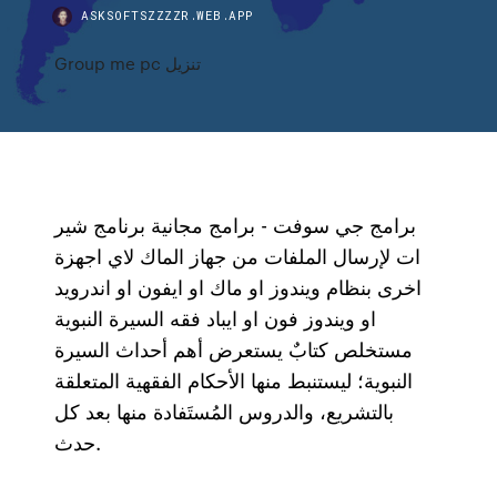
ASKSOFTSZZZZR.WEB.APP
Group me pc تنزيل
برامج جي سوفت - برامج مجانية برنامج شير
ات لإرسال الملفات من جهاز الماك لاي اجهزة
اخرى بنظام ويندوز او ماك او ايفون او اندرويد
او ويندوز فون او ايباد فقه السيرة النبوية
مستخلص كتابٌ يستعرض أهم أحداث السيرة
النبوية؛ ليستنبط منها الأحكام الفقهية المتعلقة
بالتشريع، والدروس المُستَفادة منها بعد كل
حدث.