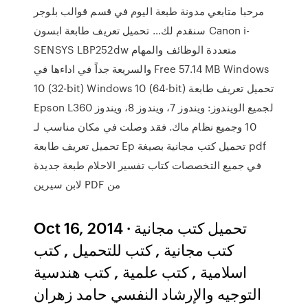
مرحبا متابعي مدونة طبعة اليوم في قسم قوالب بلوجر
سنقدم لك… تحميل تعريف طابعة ابسون Canon i-
SENSYS LBP252dw متعددة الوظائف والمهام
والسريعة جداً في اداءها في Free 57.14 MB Windows
10 (32-bit) Windows 10 (64-bit) تحميل تعريف طابعة
Epson L360 لجميع الويندوز: ويندوز 7، ويندوز 8، ويندوز
10 وجميع نظام ماك. فقد وصلت في مكان مناسب لـ
تحميل تعريف طابعة Ep تحميل كتب مجانية بصيغة pdf
في جميع التخصصات كتاب تفسير الاحلام طبعة جديدة
لابن سيرين PDF من
Oct 16, 2014 · تحميل كتب مجانية
كتب مجانية , كتب للتحميل , كتب
اسلامية , كتب علمية , كتب هندسية
التوجيه والإرشاد النفسي حامد زهران