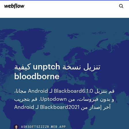
كيفية unptch تنزيل نسخة
bloodborne
‫قم بنتزيل Blackboard6.1.0 لـ Android مجانا،
و بدون فيروسات، من Uptodown. قم بتجريب
آخر إصدار من Blackboard2021 لـ Android
ASKSOFTSZZZZR.WEB.APP