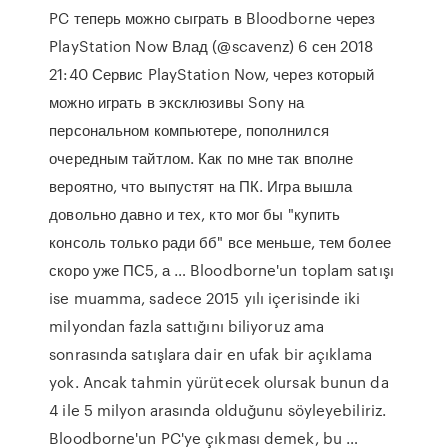
PC теперь можно сыграть в Bloodborne через
PlayStation Now Влад (@scavenz) 6 сен 2018
21:40 Сервис PlayStation Now, через который
можно играть в эксклюзивы Sony на
персональном компьютере, пополнился
очередным тайтлом. Как по мне так вполне
вероятно, что выпустят на ПК. Игра вышла
довольно давно и тех, кто мог бы "купить
консоль только ради бб" все меньше, тем более
скоро уже ПС5, а … Bloodborne'un toplam satışı
ise muamma, sadece 2015 yılı içerisinde iki
milyondan fazla sattığını biliyoruz ama
sonrasında satışlara dair en ufak bir açıklama
yok. Ancak tahmin yürütecek olursak bunun da
4 ile 5 milyon arasında olduğunu söyleyebiliriz.
Bloodborne'un PC'ye çıkması demek, bu …