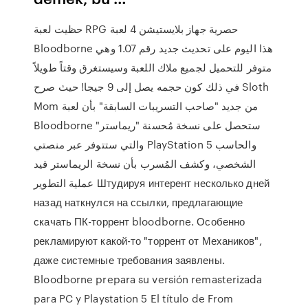
حظيت لعبة RPG حصرية جهاز بلايستيشن 4 لعبة
Bloodborne هذا اليوم على تحديث جديد رقم 1.07 وهي
متوفر للتحميل لجميع ملاك اللعبة وسيستغرق وقتاً طويلاً
في ذلك كون حجمه يصل إلى 9 جيجا! حيث صرح Sloth
Mom من جديد "صاحب التسريبات السابقة" بأن لعبة
Bloodborne ستحصل على نسخة مُحسنة "ريماستر"
والتي ستتوفر عبر منصتي PlayStation 5 والحاسب
الشخصي، وكشف المُسرب بأن نسخة الريماستر قيد
عملية التطوير Штудируя интерент несколько дней
назад наткнулся на ссылки, предлагающие
скачать ПК-торрент bloodborne. Особенно
рекламируют какой-то "торрент от Механиков",
даже системные требования заявлены.
Bloodborne prepara su versión remasterizada
para PC y Playstation 5 El título de From