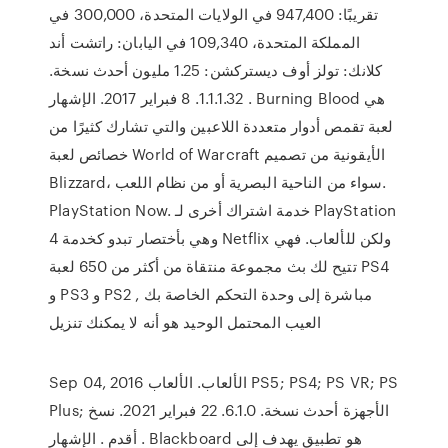
تقريبًا: 947,400 في الولايات المتحدة، 300,000 في
المملكة المتحدة، 109,340 في اليابان: راتشت أند
كلانك: تولز أوف ديستركشن: 1.25 مليون أحدث نسخة.
1.1.1.32. 8 فبراير 2017. الإشهار . Burning Blood هي
لعبة تقمص أدوار متعددة اللاعبين والتي تشارك كثيرًا من
خصائص لعبة World of Warcraft الأيقونية من تصميم
Blizzard، سواء من الناحية البصرية أو من نظام اللعب.
PlayStation Now. خدمة اشتراك أخرى لـ PlayStation
4 وهي بأختصار تبدو كخدمة Netflix ولكن للألعاب. فهي
تتيح لك بث مجموعة منتقاة من أكثر من 650 لعبة PS4
و PS3 و PS2 مباشرة إلى وحدة التحكم الخاصة بك ,
العيب المحتمل الوحيد هو أنه لا يمكنك تنزيل
Sep 04, 2016 الألعاب. الألعاب PS5; PS4; PS VR; PS
Plus; الأجهزة أحدث نسخة. 6.1.0. 22 فبراير 2021. نسخ
أقدم . الإشهار . Blackboard هو تطبيق يهدف إلى