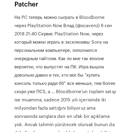
Patcher
На PC теперь можно сыграть в Bloodborne
через PlayStation Now Влад (@scavenz) 6 сен
2018 21:40 Сервис PlayStation Now, через
который можно играть в эксклюзивы Sony на
персональном компьютере, пополнился
очередным тайтлом. Как по мне так вполне
вероятно, что выпустят на ПК. Игра вышла
довольно давно и тех, кто мог бы "купить
консоль только ради бб" все меньше, тем более
скоро уже ПС5, а … Bloodborne'un toplam satışı
ise muamma, sadece 2015 yılı içerisinde iki
milyondan fazla sattığını biliyoruz ama
sonrasında satışlara dair en ufak bir açıklama
yok. Ancak tahmin yürütecek olursak bunun da