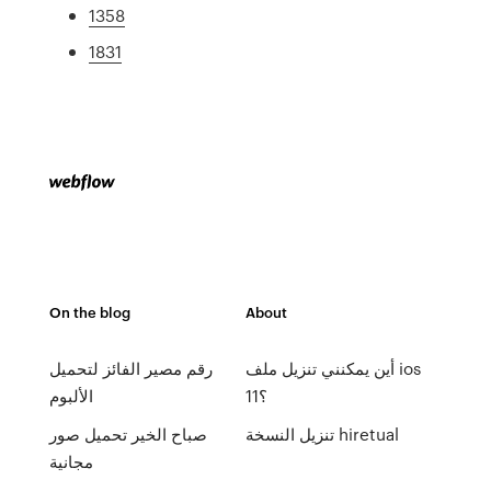
1358
1831
On the blog
About
أين يمكنني تنزيل ملف ios
رقم مصير الفائز لتحميل
11؟
الألبوم
تنزيل النسخة hiretual
صباح الخير تحميل صور
مجانية