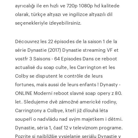
ayrıcalığı ile en hızlı ve 720p 1080p hd kalitede
olarak, türkçe altyazı ve ingilizce altyazılı dil
seçenekleriyle izleyebilirsiniz.
Découvrez les 22 épisodes de la saison 1 de la
série Dynastie (2017) Dynastie streaming VF et
vostfr 3 Saisons - 64 Episodes Dans ce reboot
actualisé du soap culte, les Carrington et les
Colby se disputent le contrôle de leurs
fortunes, mais aussi de leurs enfants ! Dynasty -
ONLINE Moderní reboot slavné soap opery z 80.
let. Sledujeme dvě zámožné americké rodiny,
Carringtony a Colbye, kteří již dlouhá léta
soupeří o nadvládu nad svým majetkem i dětmi.
Dynastie, séria 1, časť 12 v televíznom programe.
Pozrite si najbližšie vysielanie seriálu Dynastie v