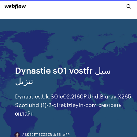
Dynastie s01 vostfr سيل
تنزيل
Dynasties.Uk.S01e02.2160P.Uhd.Bluray.X265-
Scotluhd (1)-2-direkizleyin-com смотреть
онлайн
ASKSOFTSZZZZR.WEB.APP