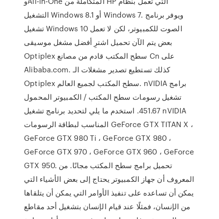
وAll-in-One المتكاملة من HP التي تعمل بنظام
التشغيل Windows 8.1 أو Windows 7. ويوفر برنامج
تشغيل Windows 10 الصوت للكمبيوتر، لكن لا تعمل
بعض يتم الآن تحميل اشترِ أفضل مشغل موسيقى
Optiplex سطح المكتب قادم من مصانع Cn على
Alibaba.com. كذلك تستطيع تصدير مشغلات الـ
Optiplex سطح المكتب لجميع العالم. nVIDIA برامج
تشغيل رسومات سطح المكتب / الكمبيوتر المحمول
451.67. استخدم ما يلي لتحديد برنامج تشغيل nVIDIA
المناسب لبطاقة الرسومات GeForce GTX TITAN X ،
GeForce GTX 980 Ti ، GeForce GTX 980 ،
GeForce GTX 970 ، GeForce GTX 960 ، GeForce
GTX 950. تحميل برامج سطح المكتب مجانًا. من
المعروف أن جهاز الكمبيوتر يحتاج إلى بعض الأشياء التي
يمكن أن تساعده على تنفيذ الأوامر التي يمكن أن يتلقاها
من الإنسان، فمثلًا عند قيام الإنسان بتشغيل أحد مقاطع