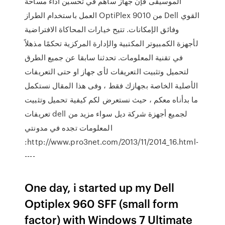
الموسيقى فإن جهاز ساهم في تحسين أداء مساحة
العمل باستخدام الطراز OptiPlex 9010 من Dell القوي
وفائق الإمكانات. تتيح خيارات المحاكاة الافتراضية
لأجهزة الكمبيوتر المكتبية والإدارة المركزية تحكمًا مذهلاً
في تقنية المعلومات. تحدثنا سابقا عن جميع الطرق
لتحميل وتثبيت التعريفات لأى جهاز او حتى التعريفات
الأصلية الخاصة بجهازك فقط ، وفى هذا المقال نستكمل
ما بدأناه معكم ، حيث نستعرض لكم كيفية تحميل وتثبيت
تعريفات dell لجميع أجهزة شركة ديل سواء مزيد من
المعلومات تجده في مدونتي
:http://www.pro3net.com/2013/11/2014_16.html-
----
One day, i started up my Dell
Optiplex 960 SFF (small form
factor) with Windows 7 Ultimate