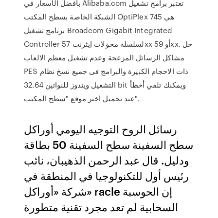
بأفضل الأسعار في Alibaba.com تعتبر برامج تشغيل
الشبكة الخاصة بسطح المكتب OptiPlex 745 هي
برنامج تشغيل Broadcom Gigabit Integrated
Controller لسلسلة محولات إيثرنت 57xx أو 59xx. حل
مشاكل الرسائل المزعجة وعدم تشغيل معظم الالعاب
PES ذات الاحجام الكبيرة والبرامج فى جميع نسخ نظام
التشغيل ويندوز للنواتين 32.64 bit ويمكنك تلقي أخطأ
عند تحميل اختر موقع "سطح المكتب".
رسائل الروح التوجيه اليومي أوراكل
سطح السفينة سطح السفينة 50 بطاقة
ودليل. قال عبد الرحمن الذهيبان، نائب
رئيس أول للتكنولوجيا في المنطقة في
شركة «أوراكل» racle إن الحوسبة
السحابية لم تعد مجرد تقنية متطورة