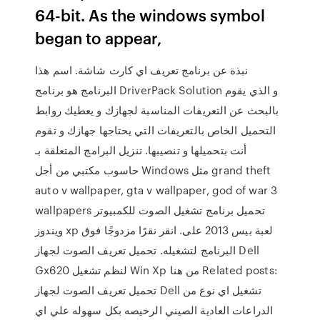
64-bit. As the windows symbol
began to appear,
نبذة عن برنامج تعريف اي كارت شاشة. اسم هذا
البرنامج هو برنامج DriverPack Solution و الذي يقوم
بالبحث عن التعريفات المناسبة لجهازك و يعطيك روابط
التحميل الخاص بالتعريفات التي يحتاجها جهازك و تقوم
أنت بتحميلها و تنصيبها. تنزيل البرامج المتعلقة بـ
حاسوب مكتبي من أجل Windows مثل grand theft
auto v wallpaper, gta v wallpaper, god of war 3
wallpapers تحميل برنامج تشغيل الصوت للكمبيوتر
ويندوز xp لعبة بيس 2013 على. انقر نقرًا مزدوجًا فوق
البرنامج لتشغيله. تحميل تعريف الصوت لجهاز Dell
Gx620 لنظم تشغيل Win Xp من هنا Related posts:
تحميل تعريف الصوت لجهاز Dell تشغيل اي نوع من
الدراعات العادية الصيني الرخيصه بكل سهوله علي اي