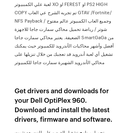
لعبة علي الكمببيوتر XO او FEREST او PS2 HIGH
COPY تم تجربه الشرح عي العاب GTAV /Fortnite/
NFS Payback وجميع العاب الكمبيوتر عالم مفتوح /
شوتر / رياضة تحميل محاكي سمارت جاجا للاجهزة
الضعيفة. يعتبر محاكي سمارت جاجا SmartGaGa من
أفضل وأشهر محاكيات الأندرويد للكمبيوتر حيث يمكنك
تشغيل أي لعبة أندرويد قد تعجبك من خلال تنزيلها على
محاكي الأندرويد الشهيرة سمارت جاجا للكمبيوتر
Get drivers and downloads for
your Dell OptiPlex 960.
Download and install the latest
drivers, firmware and software.
تحميل برنامج تشغيل الفيديو على النت يعد تثبيت