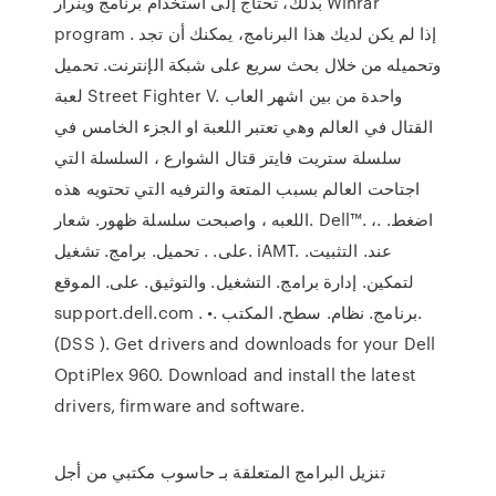
بذلك، تحتاج إلى استخدام برنامج وينرار Winrar
program . إذا لم يكن لديك هذا البرنامج، يمكنك أن تجد
وتحميله من خلال بحث سريع على شبكة الإنترنت. تحميل
لعبة Street Fighter V. واحدة من بين اشهر العاب
القتال في العالم وهي تعتبر اللعبة او الجزء الخامس في
سلسلة ستريت فايتر قتال الشوارع ، السلسلة التي
اجتاحت العالم بسبب المتعة والترفيه التي تحتويه هذه
اللعبه ، واصبحت سلسلة ﻇﻬﻮر. ﺷﻌﺎر. Dell™. ،. اﺿﻐﻂ.
ﻋﻠﻰ.
. ﺗﺤﻤﻴﻞ. ﺑﺮاﻣﺞ. ﺗﺸﻐﻴﻞ. iAMT. ﻋﻨﺪ. اﻟﺘﺜﺒﻴﺖ.
ﻟﺘﻤﻜﻴﻦ. إدارة ﺑﺮاﻣﺞ. اﻟﺘﺸﻐﻴﻞ. واﻟﺘﻮﺛﻴﻖ. ﻋﻠﻰ. اﻟﻤﻮﻗﻊ
support.dell.com . •. ﺑﺮﻧﺎﻣﺞ. ﻧﻈﺎم. ﺳﻄﺢ. اﻟﻤﻜﺘﺐ.
(DSS ). Get drivers and downloads for your Dell
OptiPlex 960. Download and install the latest
drivers, firmware and software.
تنزيل البرامج المتعلقة بـ حاسوب مكتبي من أجل